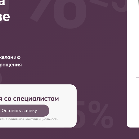
а
ве
 желанию
бращения
я со специалистом
Оставить заявку
есь c
политикой конфиденциальности