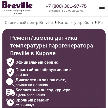
+7 (800) 301-97-75
Ежедневно с 9:00 до 21:00
Сервисный центр Breville
в
Кирове
Сервисный центр Breville
Каталог устройств
Ремо
Ремонт/замена датчика
температуры парогенератора
Breville в Кирове
Официальный сервис
Гарантийное обслуживание
до 3 лет
Диагностика за наш счет,
ремонт по желанию
Бесплатный выезд курьера
в день обращения
Срочный ремонт
от 35 минут